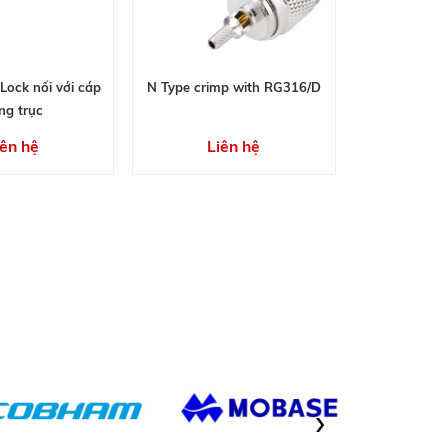
Lock nối với cáp
N Type crimp with RG316/D
ng trục
iên hệ
Liên hệ
›