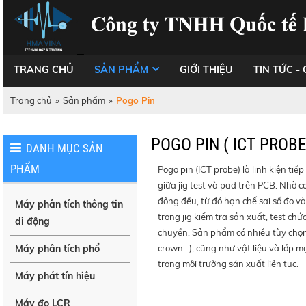
TRANG CHỦ
SẢN PHẨM
GIỚI THIỆU
TIN TỨC - 
Trang chủ
»
Sản phẩm
»
Pogo Pin
POGO PIN ( ICT PROBE
DANH MỤC SẢN
PHẨM
Pogo pin (ICT probe) là linh kiện tiế
giữa jig test và pad trên PCB. Nhờ cơ
đồng đều, từ đó hạn chế sai số đo và
Máy phân tích thông tin
trong jig kiểm tra sản xuất, test chứ
di động
chuyền. Sản phẩm có nhiều tùy chọn 
Máy phân tích phổ
crown…), cũng như vật liệu và lớp 
trong môi trường sản xuất liên tục.
Máy phát tín hiệu
Máy đo LCR