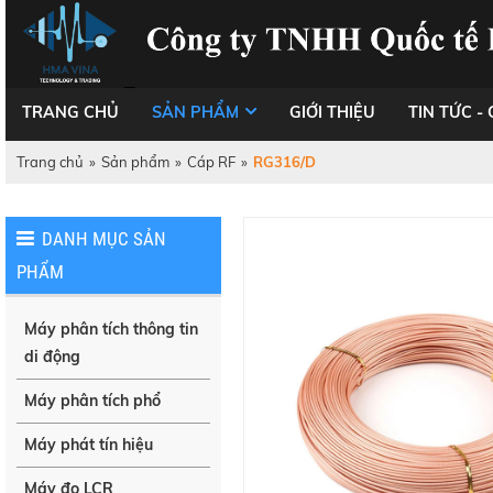
TRANG CHỦ
SẢN PHẨM
GIỚI THIỆU
TIN TỨC - 
Trang chủ
»
Sản phẩm
»
Cáp RF
»
RG316/D
DANH MỤC SẢN
PHẨM
Máy phân tích thông tin
di động
Máy phân tích phổ
Máy phát tín hiệu
Máy đo LCR