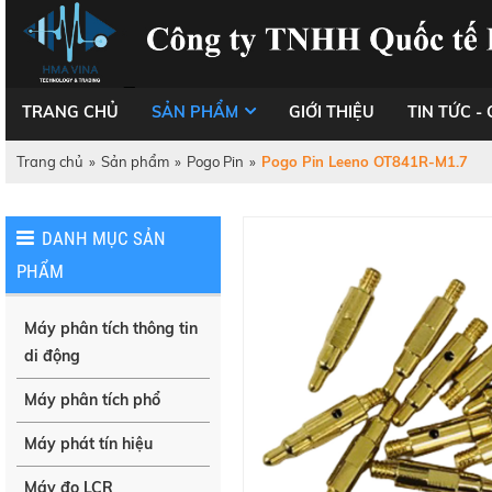
TRANG CHỦ
SẢN PHẨM
GIỚI THIỆU
TIN TỨC - 
Trang chủ
»
Sản phẩm
»
Pogo Pin
»
Pogo Pin Leeno OT841R-M1.7
DANH MỤC SẢN
PHẨM
Máy phân tích thông tin
di động
Máy phân tích phổ
Máy phát tín hiệu
Máy đo LCR