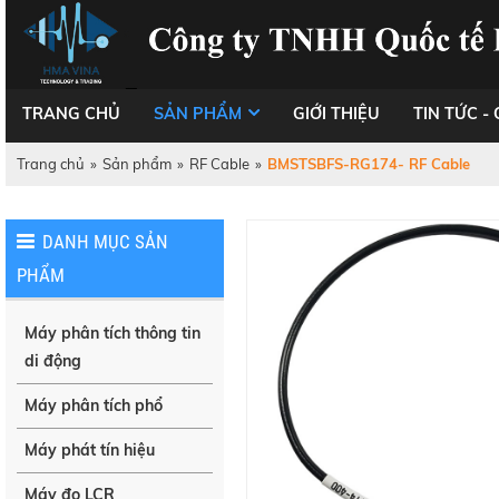
TRANG CHỦ
SẢN PHẨM
GIỚI THIỆU
TIN TỨC - 
Trang chủ
»
Sản phẩm
»
RF Cable
»
BMSTSBFS-RG174- RF Cable
DANH MỤC SẢN
PHẨM
Máy phân tích thông tin
di động
Máy phân tích phổ
Máy phát tín hiệu
Máy đo LCR