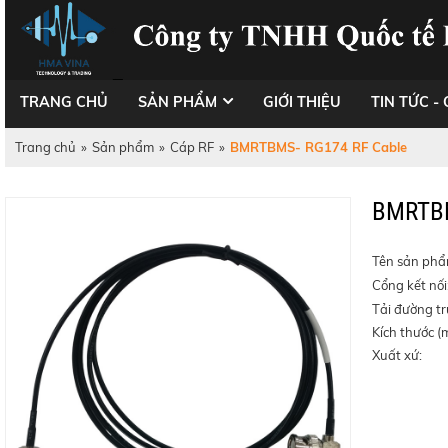
TRANG CHỦ
SẢN PHẨM
GIỚI THIỆU
TIN TỨC - 
Trang chủ
»
Sản phẩm
»
Cáp RF
»
BMRTBMS- RG174 RF Cable
BMRTBM
Tên sản ph
Cổng kết nối
Tải đường t
Kích thước (
Xuất xứ: