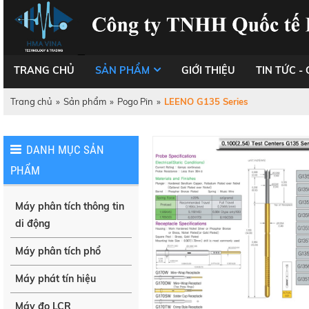
TRANG CHỦ
SẢN PHẨM
GIỚI THIỆU
TIN TỨC - 
Trang chủ
»
Sản phẩm
»
Pogo Pin
»
LEENO G135 Series
DANH MỤC SẢN
PHẨM
Máy phân tích thông tin
di động
Máy phân tích phổ
Máy phát tín hiệu
Máy đo LCR