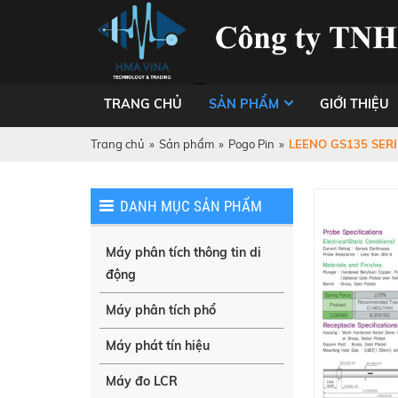
TRANG CHỦ
SẢN PHẨM
GIỚI THIỆU
Trang chủ
»
Sản phẩm
»
Pogo Pin
»
LEENO GS135 SERI
DANH MỤC SẢN PHẨM
Máy phân tích thông tin di
động
Máy phân tích phổ
Máy phát tín hiệu
Máy đo LCR