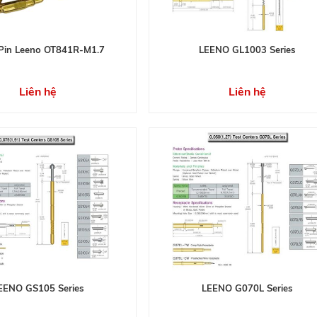
Pin Leeno OT841R-M1.7
LEENO GL1003 Series
Liên hệ
Liên hệ
EENO GS105 Series
LEENO G070L Series