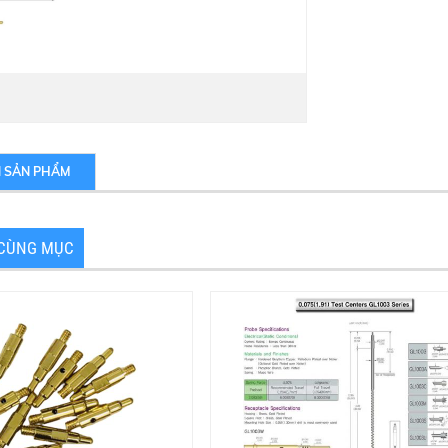
N SẢN PHẨM
CÙNG MỤC